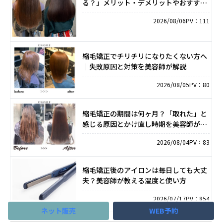
る？」メリット・デメリットやおすすめ
のケースを解説
2026/08/06
PV：111
縮毛矯正でチリチリになりたくない方へ
｜失敗原因と対策を美容師が解説
2026/08/05
PV：80
縮毛矯正の期間は何ヶ月？「取れた」と
感じる原因とかけ直し時期を美容師が解
説
2026/08/04
PV：83
縮毛矯正後のアイロンは毎日しても大丈
夫？美容師が教える温度と使い方
2026/07/17
PV：854
ネット販売
WEB予約