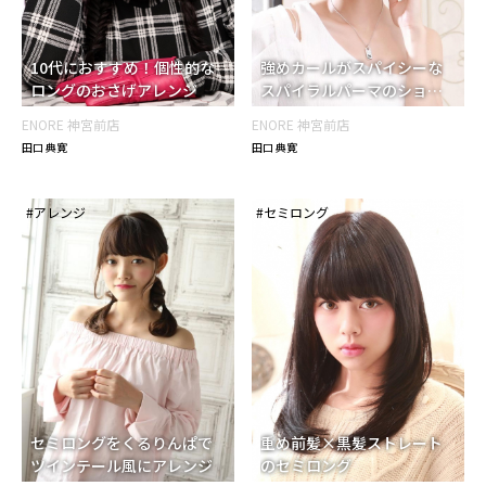
モテ・愛され
ラウンド前髪
ルーズ
ルーズパーマ
ロングカール
10代におすすめ！個性的な
強めカールがスパイシーな
ワイルド・スポーツ
ワンカール
上品
ロングのおさげアレンジ
スパイラルパーマのショー
二次会
似合わせカット
個性的
前下がり
トヘア
ENORE 神宮前店
ENORE 神宮前店
前髪なし
厚めバング
外ハネ
外国人風
田口 典寛
田口 典寛
大人かわいい
大人ヘア
好感度
小顔
巻き髪
巻き髪風パーマ
斜めバング
新入社員
暗めカラー
無造作
結婚式
#アレンジ
#セミロング
耳かけ
軽め前髪
透明感
韓国ヘア
毛量
ふつう
やや多い
やや少ない
多い
少ない
髪質
ふつう
やや柔らかい
やや硬い
柔らかい
硬い
クセ
セミロングをくるりんぱで
重め前髪×黒髪ストレート
クセ
ややクセ
直毛
ツインテール風にアレンジ
のセミロング