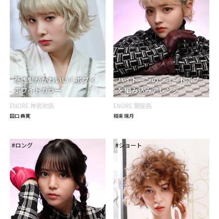
カラー
アッシュ・グレージュ系
イエロー・ゴールド系
その他カラー
バイオレット・パープル系
ブラウン・ベージュ系
ブラック系
レッド・ピンク系
テイスト
イメチェン
ウルフ
エレガント・セクシー
おしゃれ
オフィス・コンサバ
巻き髪がかわいい！ボブ×
ハイトーンのショートボブ
かきあげバング
カジュアル
ホワイトカラー
を編み込みアレンジ
カジュアル・ストリート
きちんと感
ENORE 神宮前店
ENORE 銀座店
クール・モード
くせ毛風
くびれシルエット
田口 典寛
相楽 瑞月
グラデーションカラー
ストレート
センターパート
ダブルカラー
ツーブロック
#ロング
#ショート
つやカラー
ティーンズ・ガーリー
トップふんわり
ナチュラル
パーティ
ハイライトカラー
ぱっつん前髪
ハンサムヘア
ビジネス・フォーマル
ひし形フォルム
フェミニン
フレンチガーリー
ふわミディ
ヘアアレンジ
ボーイッシュ・アクティブ
ほつれウェーブ