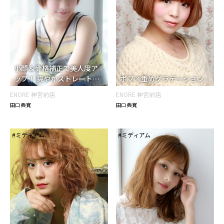
小顔＆骨格補正で美人度ア
ップ！ 爽やかストレート×
ボブ×重めグラデーション
ショートヘ
ENORE 神宮前店
ENORE 神宮前店
田口 典寛
田口 典寛
#ミディアム
#ミディアム