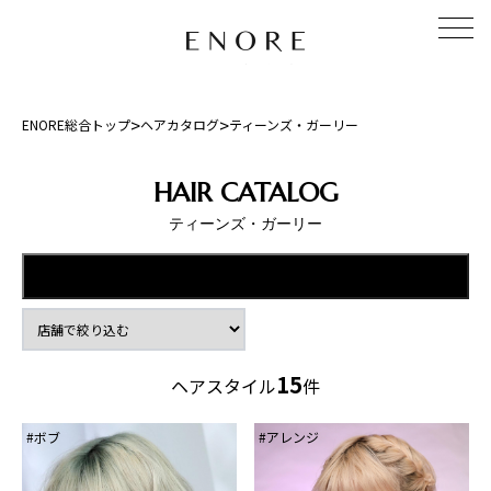
>
>
ENORE総合トップ
ヘアカタログ
ティーンズ・ガーリー
HAIR CATALOG
ティーンズ・ガーリー
条件で絞り込む
+
15
ヘアスタイル
件
レングス
アレンジ
ショート
セミロング
ベリーショート
ボブ
ミディアム
メンズ
#ボブ
#アレンジ
ロング