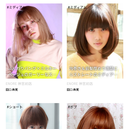
#ミディアム
#ミディアム
内巻き＆前髪厚めで清楚に
ふんわりバング×ミルキー
☆ストレートのミディアム
ベージュのガーリーなスト
ボブ
レートミディ
ENORE 神宮前店
ENORE 神宮前店
田口 典寛
田口 典寛
#ショート
#ボブ