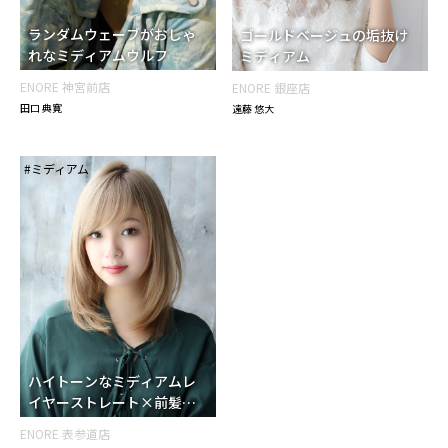
ランダムウェーブがおしゃ
ゴールドベージュの垢抜け
れなミディアムウルフ
ミディアム
ENORE 神宮前店
ENORE 銀座店
田口 典寛
遠藤 悠大
#ミディアム
ハイトーンなミディアムレ
イヤーストレート×前髪あ
り
ENORE 表参道店