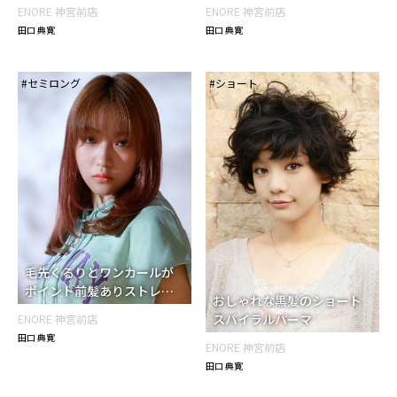
ENORE 神宮前店
ENORE 神宮前店
田口 典寛
田口 典寛
#セミロング
#ショート
毛先くるりとワンカールが
ポイント前髪ありストレー
おしゃれな黒髪のショート
ト×セミロン
スパイラルパーマ
ENORE 神宮前店
田口 典寛
ENORE 神宮前店
田口 典寛