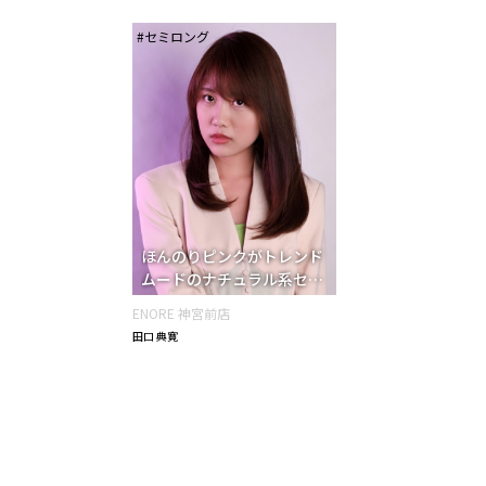
#セミロング
カラー
アッシュ・グレージュ系
イエロ
ブラウン・ベージュ系
ブラック
テイスト
イメチェン
ウルフ
エレガン
カジュアル・ストリート
きちん
ストレート
センターパート
トップふんわり
ナチュラル
ビジネス・フォーマル
ひし形フ
ボーイッシュ・アクティブ
ほつ
ほんのりピンクがトレンド
ムードのナチュラル系セミ
ロングカール
ワイルド・スポー
ロング
前髪なし
厚めバング
外ハネ
ENORE 神宮前店
巻き髪風パーマ
斜めバング
田口 典寛
韓国ヘア
毛量
ふつう
やや多い
やや少ない
髪質
ふつう
やや柔らかい
やや硬