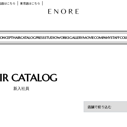
座店はこちら
東京店はこちら
ONCEPT
HAIRCATALOG
PRESS
STUDIOWORKS
GALLERY
MOVIE
COMPANY
STAFF
COL
IR CATALOG
新入社員
グ
ベリーショート
ボブ
ミディアム
メンズ
ロング