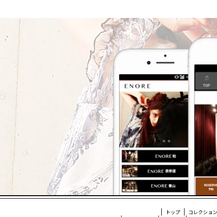
クセ
クセ
ややクセ
直毛
トップ
コレクショ