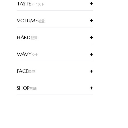
+
TASTE
テイスト
+
VOLUME
毛量
アル
+
HARD
髪質
ラー
+
WAVY
クセ
+
FACE
顔型
+
SHOP
店舗